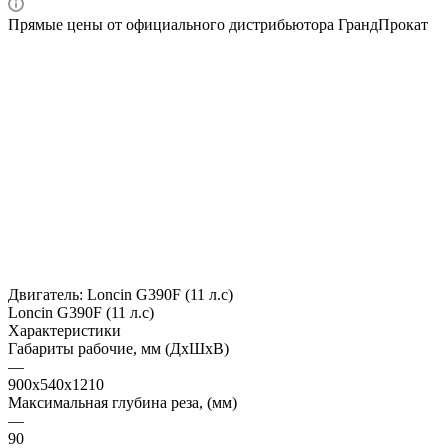
Прямые цены от официального дистрибьютора ГрандПрокат
Двигатель:
Loncin G390F (11 л.с)
Loncin G390F (11 л.с)
Характеристики
Габариты рабочие, мм (ДхШхВ)
—
900х540х1210
Максимальная глубина реза, (мм)
—
90